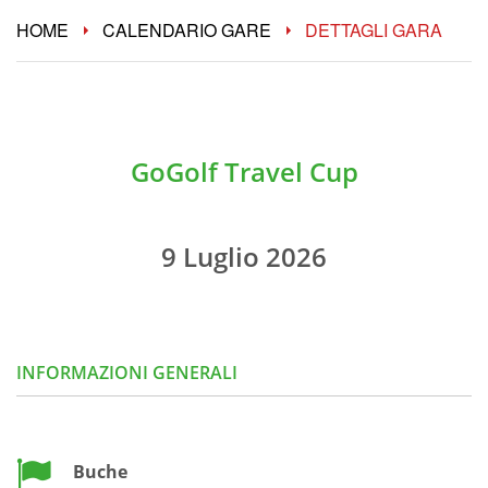
L'AREA DEDICATA ALL'ACQUISTO DEI GREEN
HOME
CALENDARIO GARE
DETTAGLI GARA
FEE SARÀ DISPONIBILE NEI PROSSIMI GIORNI
GoGolf Travel Cup
9 Luglio 2026
INFORMAZIONI GENERALI
Buche